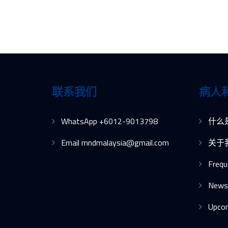
联系我们
病人
WhatsApp +6012-9013798
什么
Email mndmalaysia@gmail.com
关于
Frequ
News
Upco